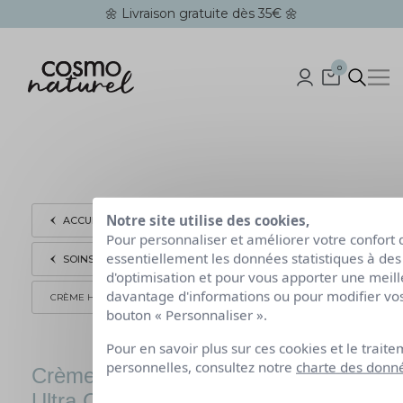
🌼 Livraison gratuite dès 35€ 🌼
0
Notre site utilise des cookies,
ACCUEIL
PRODUITS COSMETIQUES
Pour personnaliser et améliorer votre confort d'
essentiellement les données statistiques à des
SOINS
SOIN DU VISAGE
d'optimisation et pour vous apporter une meil
davantage d'informations ou pour modifier vos 
CRÈME HYDRATANTE BIO LÉGÈRE ULTRA CONFORT
bouton « Personnaliser ».
Pour en savoir plus sur ces cookies et le trai
personnelles, consultez notre
charte des donn
Crème Hydratante BIO Légère
Ultra Confort