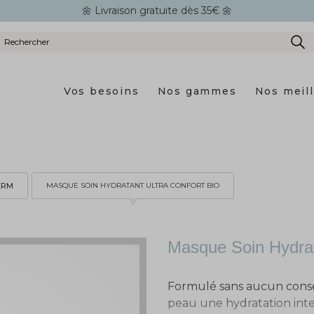
🌼 Livraison gratuite dès 35€ 🌼
Vos besoins
Nos gammes
Nos meil
ERM
MASQUE SOIN HYDRATANT ULTRA CONFORT BIO
Masque Soin Hydrat
Formulé sans aucun conser
peau une hydratation int