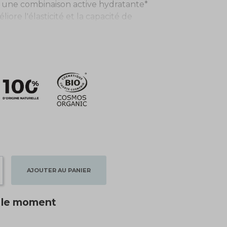
 une combinaison active hydratante*
iore l'élasticité et la capacité de
u. Pour que cette dernière retrouve
 pour les peaux normales à sèches.
supérieures de l‘épiderme.
AJOUTER AU PANIER
r le moment