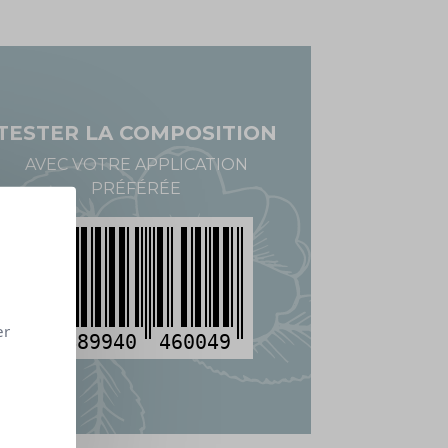
TESTER LA COMPOSITION
AVEC VOTRE APPLICATION
PRÉFÉRÉE
er
3
489940
460049