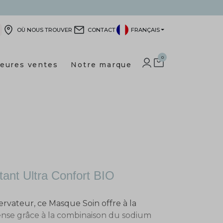
OÙ NOUS TROUVER
CONTACT
FRANÇAIS
0
leures ventes
Notre marque
IDENTIFIEZ-VOUS
SHOPPING CART
ant Ultra Confort BIO
vateur, ce Masque Soin offre à la
ense grâce à la combinaison du sodium