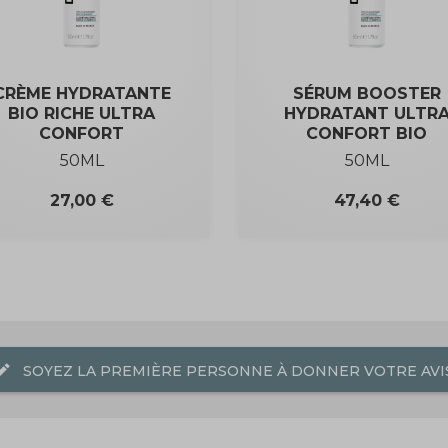
CRÈME HYDRATANTE
SÉRUM BOOSTER
BIO RICHE ULTRA
HYDRATANT ULTR
CONFORT
CONFORT BIO
50ML
50ML
Prix
Prix
27,00 €
47,40 €
dit
SOYEZ LA PREMIÈRE PERSONNE À DONNER VOTRE AVIS