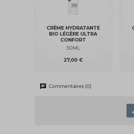
CRÈME HYDRATANTE
BIO LÉGÈRE ULTRA
CONFORT
50ML
Prix
27,00 €
chat
Commentaires (0)
e