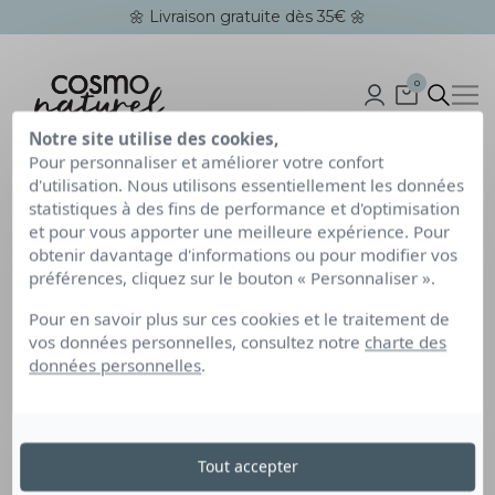
🌼 Livraison gratuite dès 35€ 🌼
0
Notre site utilise des cookies,
Pour personnaliser et améliorer votre confort
d'utilisation. Nous utilisons essentiellement les données
statistiques à des fins de performance et d'optimisation
et pour vous apporter une meilleure expérience. Pour
obtenir davantage d'informations ou pour modifier vos
Solide – zéro déchet
préférences, cliquez sur le bouton « Personnaliser ».
Pour en savoir plus sur ces cookies et le traitement de
vos données personnelles, consultez notre
charte des
données personnelles
.
Tout accepter