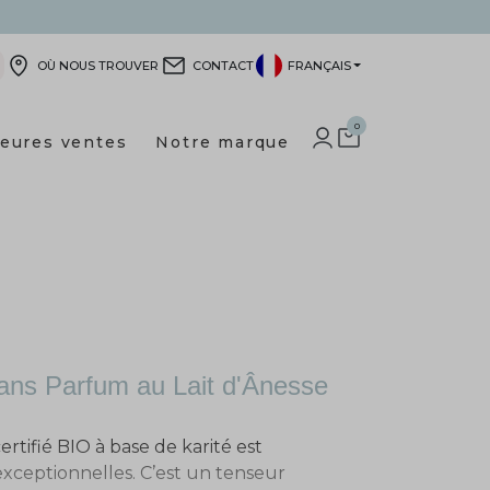
OÙ NOUS TROUVER
CONTACT
FRANÇAIS
0
leures ventes
Notre marque
IDENTIFIEZ-VOUS
SHOPPING CART
ns Parfum au Lait d'Ânesse
ertifié BIO à base de karité est
xceptionnelles. C’est un tenseur