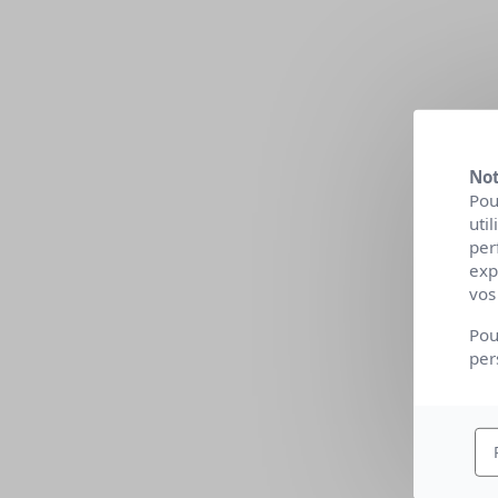
Not
Pou
uti
per
exp
vos
Pou
per