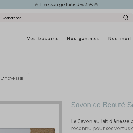
🌼 Livraison gratuite dès 35€ 🌼
Vos besoins
Nos gammes
Nos meil
LAIT D'ÂNESSE
Savon de Beauté Sa
Le Savon au lait d’ânesse c
reconnu pour ses vertus e