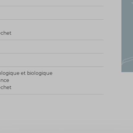
échet
logique et biologique
ance
échet