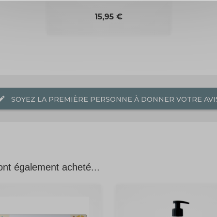
Prix
15,95 €
dit
SOYEZ LA PREMIÈRE PERSONNE À DONNER VOTRE AVIS
 ont également acheté...