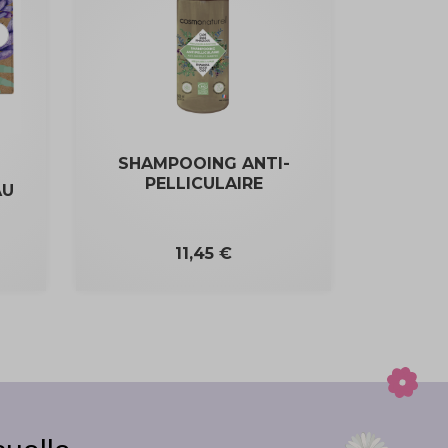
SHAMPOOING ANTI-
PELLICULAIRE
AU
Prix
11,45 €