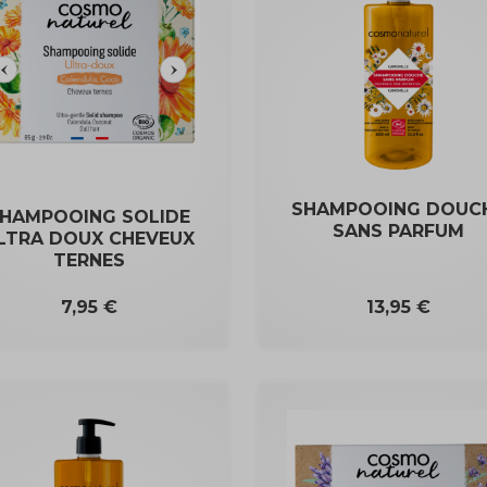
SHAMPOOING DOUC
HAMPOOING SOLIDE
SANS PARFUM
LTRA DOUX CHEVEUX
TERNES
Prix
Prix
7,95 €
13,95 €