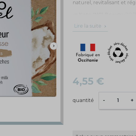
naturel, revitalisant et r
📣
Note INCI Beauty:
20/
Lire la suite
4,55 €
quantité
-
+