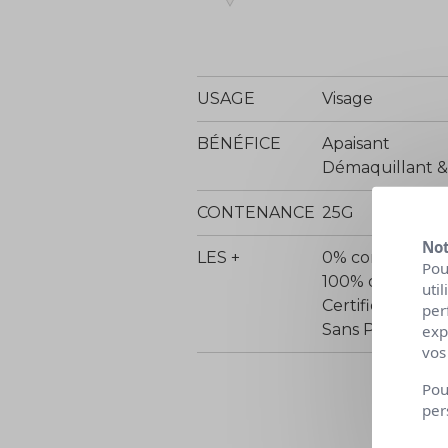
USAGE
Visage
BÉNÉFICE
Apaisant
Démaquillant &
CONTENANCE
25G
Not
LES +
0% conservate
Pou
100% d'origine 
uti
Certifié Bio C
per
Sans Parfum
exp
vos
Pou
per