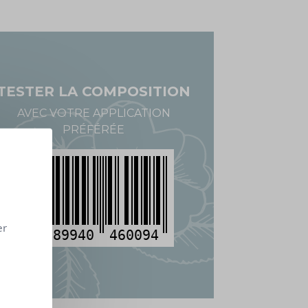
TESTER LA COMPOSITION
AVEC VOTRE APPLICATION
PRÉFÉRÉE
er
3
489940
460094