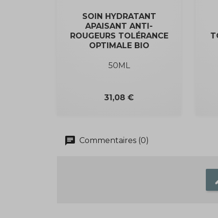
SOIN HYDRATANT
APAISANT ANTI-
ROUGEURS TOLÉRANCE
T
OPTIMALE BIO
50ML
Prix
31,08 €
chat
Commentaires (0)
e