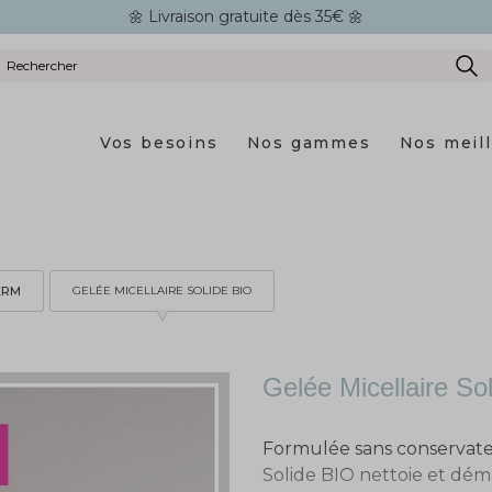
🌼 Livraison gratuite dès 35€ 🌼
Vos besoins
Nos gammes
Nos meil
ERM
GELÉE MICELLAIRE SOLIDE BIO
Gelée Micellaire So
Formulée sans conservateu
Solide BIO nettoie et déma