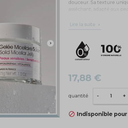
douceur. Sa texture uni
asséchant, adapté aux pea
Grâce à sa formule et son
Lire la suite
elle laisse une sensation d
peau est propre, rafraîchi
inédite.
17,88 €
quantité
-
+

Indisponible pou