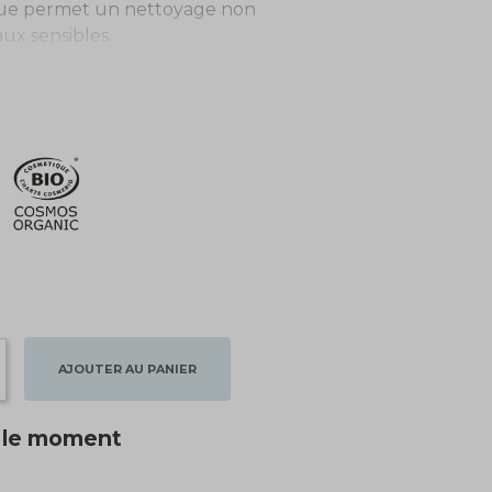
que permet un nettoyage non
ux sensibles.
 excellente tolérance cutanée
e confort après chaque utilisation. La
e et reposée grâce à cette gestuelle
AJOUTER AU PANIER
r le moment