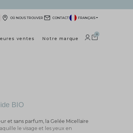
OÙ NOUS TROUVER
CONTACT
FRANÇAIS
0
leures ventes
Notre marque
IDENTIFIEZ-VOUS
SHOPPING CART
lide BIO
r et sans parfum, la Gelée Micellaire
quille le visage et les yeux en